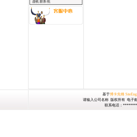
虚机新系统
运行更稳定，访问速度更快，
双线机房彻底解决南北互通；
支持互联网与无线网络双模式
访问！
提供快捷的自助建站引擎！
基于
博卡先锋
SiteEng
请输入公司名称 版权所有 电子邮
联系电话：********